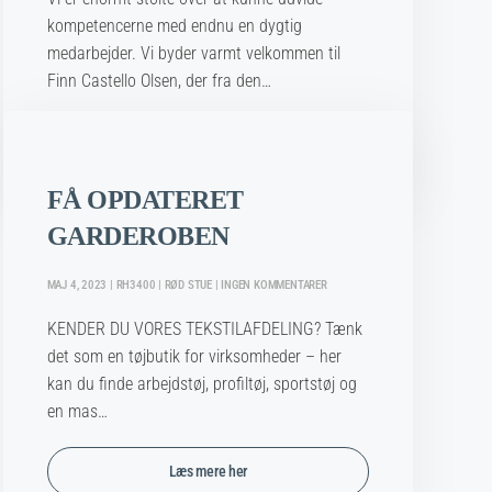
VELKOMMEN
TIL
kompetencerne med endnu en dygtig
FINN
medarbejder. Vi byder varmt velkommen til
Finn Castello Olsen, der fra den…
Læs mere her
FÅ OPDATERET
GARDEROBEN
TIL
MAJ 4, 2023 | RH3400 | RØD STUE | INGEN KOMMENTARER
FÅ
OPDATERET
KENDER DU VORES TEKSTILAFDELING? Tænk
GARDEROBEN
det som en tøjbutik for virksomheder – her
kan du finde arbejdstøj, profiltøj, sportstøj og
en mas…
Læs mere her