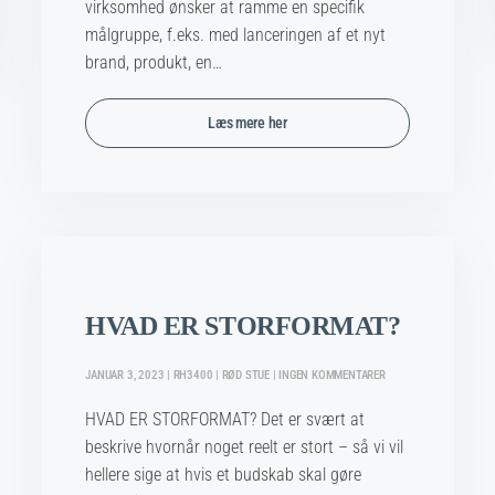
DIT
virksomhed ønsker at ramme en specifik
KONCEPT
målgruppe, f.eks. med lanceringen af et nyt
brand, produkt, en…
Læs mere her
HVAD ER STORFORMAT?
TIL
JANUAR 3, 2023 | RH3400 | RØD STUE | INGEN KOMMENTARER
HVAD
ER
HVAD ER STORFORMAT? Det er svært at
STORFORMAT?
beskrive hvornår noget reelt er stort – så vi vil
hellere sige at hvis et budskab skal gøre