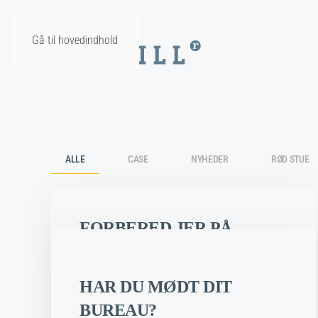
Gå til hovedindhold
ALLE
CASE
NYHEDER
RØD STUE
FORBERED JER PÅ
JULENS KAMPAGNER
HAR DU MØDT DIT
TIL
NOVEMBER 1, 2023 | RH3400 | RØD STUE | INGEN KOMMENTARER
FORBERED
JER
BUREAU?
Så det’ jul igen, og så det’ jul igen… Uanset
PÅ