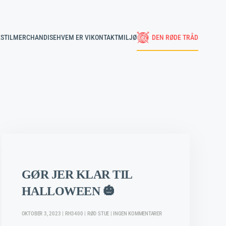
STIL
MERCHANDISE
HVEM ER VI
KONTAKT
MILJØ
DEN RØDE TRÅD
GØR JER KLAR TIL
HALLOWEEN 🎃
TIL
OKTOBER 3, 2023 | RH3400 | RØD STUE | INGEN KOMMENTARER
GØR