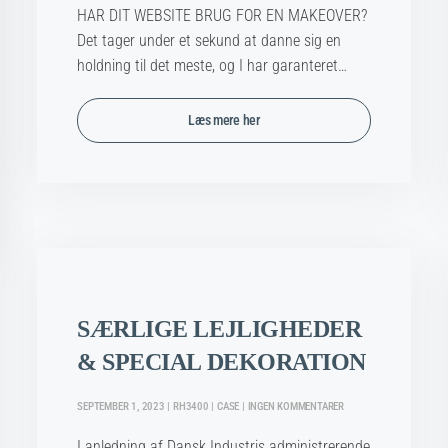
ET
HAR DIT WEBSITE BRUG FOR EN MAKEOVER?
WEBSITE
R
OGSÅ
Det tager under et sekund at danne sig en
CHOKERET
holdning til det meste, og I har garanteret…
DIG?
Læs mere her
SÆRLIGE LEJLIGHEDER
& SPECIAL DEKORATION
TIL
SEPTEMBER 1, 2023 | RH3400 | CASE | INGEN KOMMENTARER
SÆRLIGE
LEJLIGHEDER
I anledning af Dansk Industris administrerende