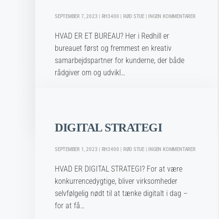
JULENS
hvad dit forhold er til julen og alt det der følger
KAMPAGNE
TIL
SEPTEMBER 7, 2023 | RH3400 | RØD STUE | INGEN KOMMENTARER
med, så kommer man ikke uden om den
HAR
massive indfl…
DU
HVAD ER ET BUREAU? Her i Redhill er
MØDT
DIT
bureauet først og fremmest en kreativ
BUREAU?
Læs mere her
samarbejdspartner for kunderne, der både
rådgiver om og udvikl…
Læs mere her
DIGITAL STRATEGI
TIL
SEPTEMBER 1, 2023 | RH3400 | RØD STUE | INGEN KOMMENTARER
DIGITAL
STRATEGI
HVAD ER DIGITAL STRATEGI? For at være
konkurrencedygtige, bliver virksomheder
selvfølgelig nødt til at tænke digitalt i dag –
for at få…