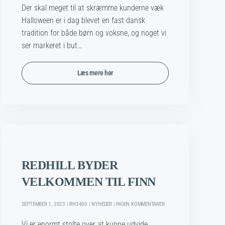
JER
Der skal meget til at skræmme kunderne væk
KLAR
TIL
Halloween er i dag blevet en fast dansk
HALLOWEEN
tradition for både børn og voksne, og noget vi
🎃
ser markeret i but…
Læs mere her
REDHILL BYDER
VELKOMMEN TIL FINN
TIL
SEPTEMBER 1, 2023 | RH3400 | NYHEDER | INGEN KOMMENTARER
REDHILL
BYDER
Vi er enormt stolte over at kunne udvide