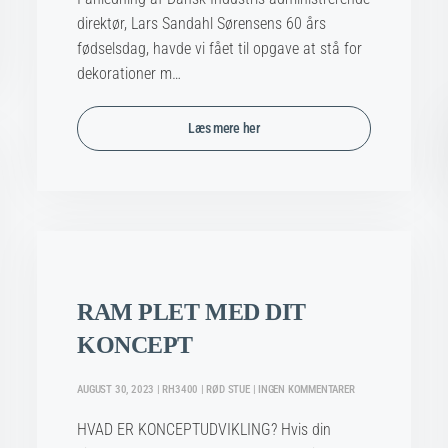
&
SPECIAL
direktør, Lars Sandahl Sørensens 60 års
DEKORATION
fødselsdag, havde vi fået til opgave at stå for
dekorationer m…
Læs mere her
RAM PLET MED DIT
KONCEPT
TIL
AUGUST 30, 2023 | RH3400 | RØD STUE | INGEN KOMMENTARER
RAM
PLET
HVAD ER KONCEPTUDVIKLING? Hvis din
MED