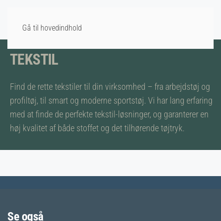
Gå til hovedindhold
TEKSTIL
Find de rette tekstiler til din virksomhed – fra arbejdstøj og
profiltøj, til smart og moderne sportstøj. Vi har lang erfaring
med at finde de perfekte tekstil-løsninger, og garanterer en
høj kvalitet af både stoffet og det tilhørende tøjtryk.
PROFILTØJ
ARBEJDSTØJ
SPORTSTØJ
Se også