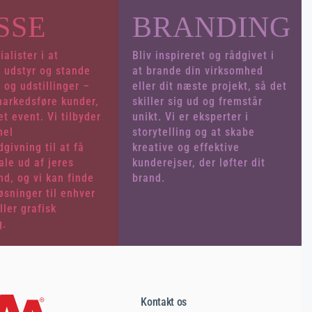
RE
SSE
BRANDING
ialister i at
Bliv inspireret og rådgivet i
 udstyr og stande
at brande din virksomhed
 og udstillinger –
eller dit næste projekt, så det
 markedsføre kunder,
skiller sig ud og fremstår
 et event. Vi tilbyder
unikt. Vi er eksperter i
nel
storytelling og at skabe
givning til at få
kreative og effektive
ale ud af jeres
kunderejser, der løfter dit
d, og vi kan finde
brand.
øsninger til enhver
ller grafisk
g.
Kontakt os