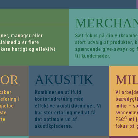
MERCHAN
gner, manager eller
Sæt fokus på din virksomhed
cialmedia er flere
stort udvalg af produkter, 
ere hurtigt og effektivt
spændende give-aways og fi
til kundemøder.
OOR
AKUSTIK
MI
kaber
Kombiner en stilfuld
Vi arbejde
sføring i
kontorindretning med
bæredygti
 hjælpe
effektive akustikløsninger. Vi
miljø – s
ste
har stor erfaring med at få
svanemærk
®
tte
det optimale ud af
FSC
milj
akustikpladerne.
fokus på 