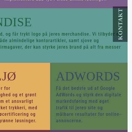
DISE
, og får trykt logo på jeres merchandise. Vi tilbyder et
både almindelige kontorartikler, samt sjove og
rmagaver, der kan styrke jeres brand på alt fra messer
LJØ
ADWORDS
r for
Få det bedste ud af Google
ghed og et grønt
AdWords og styrk den digitale
om et ansvarligt
markedsføring med øget
et trykkeri, med
trafik til jeres site og
øcertificering og
målbare resultater for online-
grønne løsninger.
annoncerne.