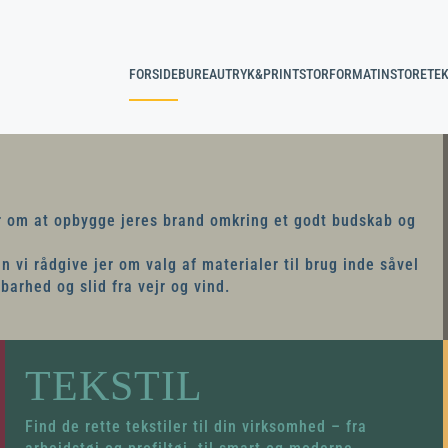
FORSIDE
BUREAU
TRYK&PRINT
STORFORMAT
INSTORE
TEK
er om at opbygge jeres brand omkring et godt budskab og
n vi rådgive jer om valg af materialer til brug inde såvel
barhed og slid fra vejr og vind.
TEKSTIL
Find de rette tekstiler til din virksomhed – fra