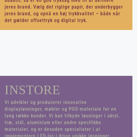
udadtil, så er en god tryksag med til at definere
jeres brand. Vælg det rigtige papir, der underbygger
jeres brand, og opnå en høj trykkvalitet – både når
det gælder offsettryk og digital tryk.
INSTORE
Vi udvikler og producerer innovative
displayløsninger, møbler og POS-materiale for en
lang række kunder. Vi kan tilbyde løsninger i akryl,
træ, stål, aluminium eller andre specifikke
materialer, og er desuden specialister i at
implementere LED-lys i disse unikke løsninger.