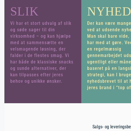
SLIK
NYHED
Vi har et stort udvalg af slik
Der kan være mange
og søde sager til din
ved at udsende nyh
virksomhed – og kan hjælpe
Man skal bare vide,
med at sammensætte en
har med at gøre. Ve
velsmagende løsning, der
en regelmæssig
falder i de flestes smag. Vi
gennemarbejdet ud
har både de klassiske snacks
ugentligt eller måne
og sunde alternativer, der
baseret på en langs
kan tilpasses efter jeres
strategi, kan I brug
behov og unikke ønsker.
nyhedsbrevet til at 
jeres brand i “top o
Salgs- og leveringsbe