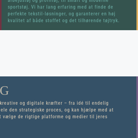
arbejdstøj og profiltøj, til smart og moderne
sportstøj. Vi har lang erfaring med at finde de
perfekte tekstil-løsninger, og garanterer en høj
kvalitet af både stoffet og det tilhørende tøjtryk.
NG
eative og digitale kræfter – fra idé til endelig
hele den strategiske proces, og kan hjælpe med at
t vælge de rigtige platforme og medier til jeres