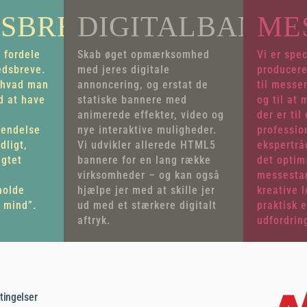
SBREVE
DIGITALBANNE
ME
 fordele
Skab øget opmærksomhed
Vi er spec
edsbreve.
med jeres digitale
producere
 hvad man
annoncering, og erstat de
til messer
d at have
statiske bannere med
og til at
animerede effekter, video og
der er til
sendelse
nye interaktive muligheder.
professio
dligt,
Vi udvikler allerede HTML5
ekspertråd
igtet
bannere for en lang række
det optim
e
virksomheder – og kan også
messestan
holde
hjælpe jer med at skille jer
kreative l
f mind”.
ud med et stærkere digitalt
praktisk e
aftryk.
udfordrin
tingelser