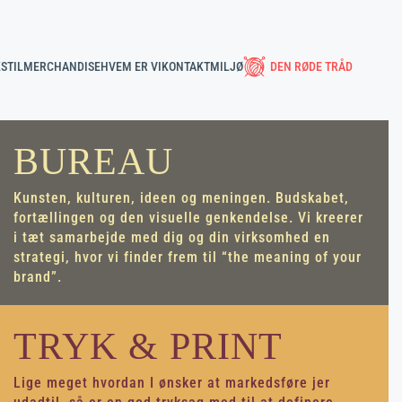
STIL
MERCHANDISE
HVEM ER VI
KONTAKT
MILJØ
DEN RØDE TRÅD
BUREAU
Kunsten, kulturen, ideen og meningen. Budskabet,
fortællingen og den visuelle genkendelse. Vi kreerer
i tæt samarbejde med dig og din virksomhed en
strategi, hvor vi finder frem til “the meaning of your
brand”.
TRYK & PRINT
Lige meget hvordan I ønsker at markedsføre jer