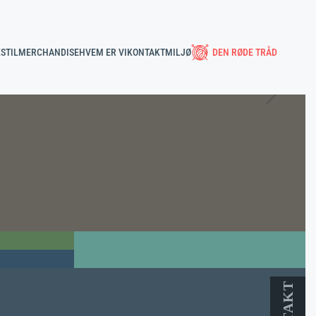
STIL
MERCHANDISE
HVEM ER VI
KONTAKT
MILJØ
DEN RØDE TRÅD
CVI
DESIGN