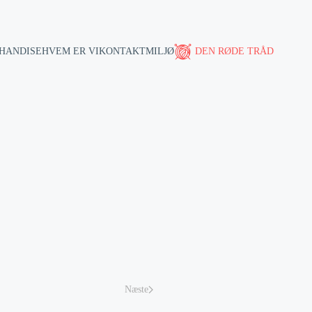
HANDISE
HVEM ER VI
KONTAKT
MILJØ
DEN RØDE TRÅD
Næste