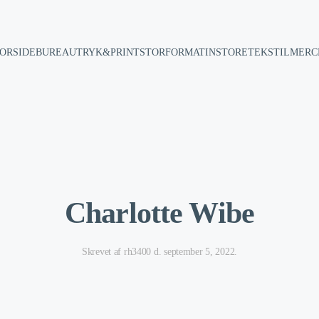
ORSIDE
BUREAU
TRYK&PRINT
STORFORMAT
INSTORE
TEKSTIL
MERC
Charlotte Wibe
Skrevet af
rh3400
d.
september 5, 2022
.