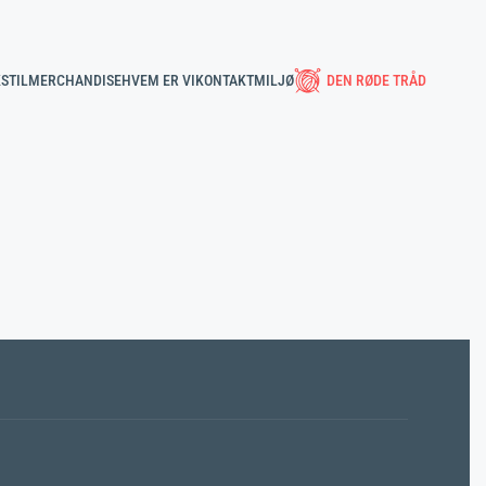
STIL
MERCHANDISE
HVEM ER VI
KONTAKT
MILJØ
DEN RØDE TRÅD