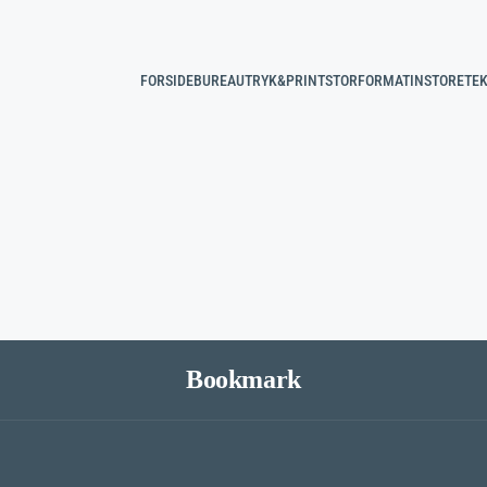
FORSIDE
BUREAU
TRYK&PRINT
STORFORMAT
INSTORE
TEK
Bookmark