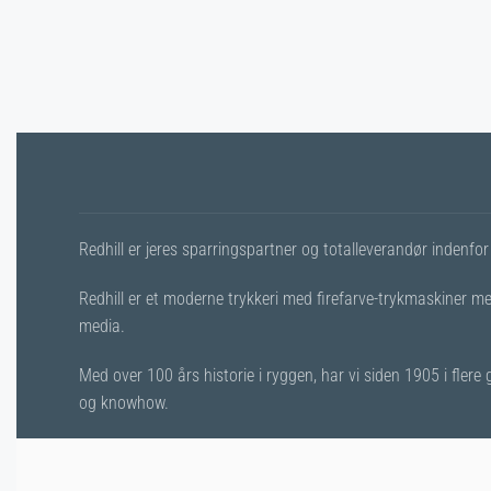
Redhill er jeres sparringspartner og totalleverandør indenfor 
Redhill er et moderne trykkeri med firefarve-trykmaskiner me
media.
Med over 100 års historie i ryggen, har vi siden 1905 i fle
og knowhow.