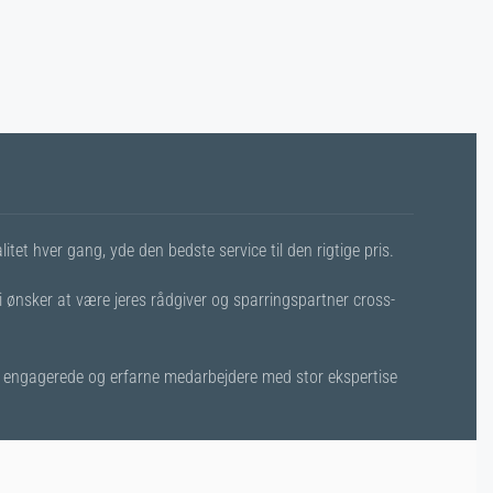
itet hver gang, yde den bedste service til den rigtige pris.
i ønsker at være jeres rådgiver og sparringspartner cross-
 af engagerede og erfarne medarbejdere med stor ekspertise