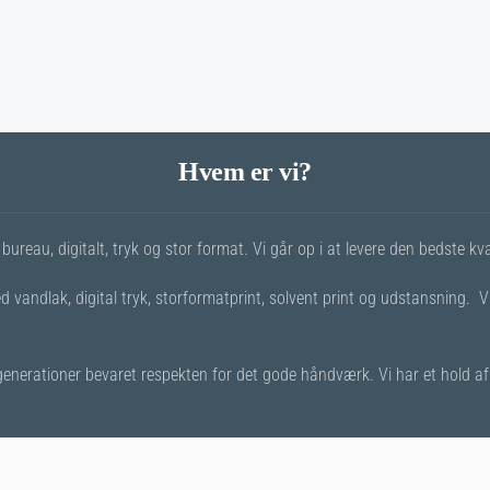
Hvem er vi?
bureau, digitalt, tryk og stor format. Vi går op i at levere den bedste kval
d vandlak, digital tryk, storformatprint, solvent print og udstansning. V
re generationer bevaret respekten for det gode håndværk. Vi har et hold