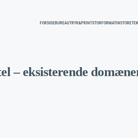
FORSIDE
BUREAU
TRYK&PRINT
STORFORMAT
INSTORE
TEK
el – eksisterende domæner